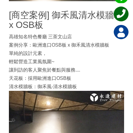
[商空案例] 御禾風清水模牆板
x OSB板
高雄知名特色餐廳 三茶文山店
案例分享：歐洲進口OSB板 x 御禾風清水模牆板
單純的設計元素，
輕鬆營造工業風氛圍~
讓到訪的客人聚焦於餐點與服務....
天花板：採用歐洲進口OSB板
清水模牆板：御禾風-清水模牆板