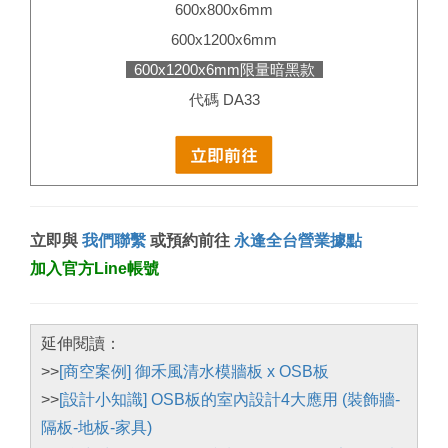
600x800x6mm
600x1200x6mm
600x1200x6mm限量暗黑款
代碼 DA33
立即與
我們聯繫
或預約前往
永逢全台營業據點
加入官方Line帳號
延伸閱讀：
>>
[商空案例] 御禾風清水模牆板 x OSB板
>>
[設計小知識] OSB板的室內設計4大應用 (裝飾牆-
隔板-地板-家具)