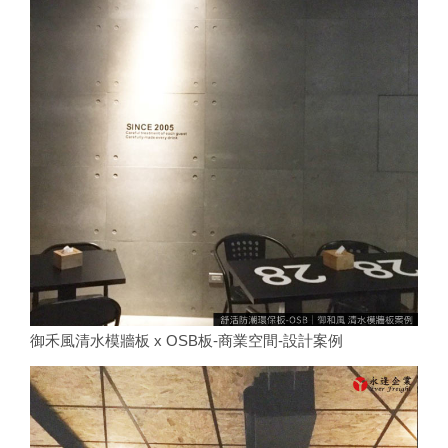
御禾風清水模牆板 x OSB板-商業空間-設計案例