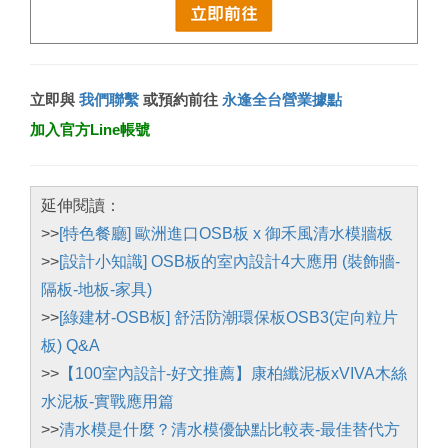
立即與
我們聯繫
或預約前往
永逢全台營業據點
加入官方Line帳號
延伸閱讀：
>>
[特色餐廳] 歐洲進口OSB板 x 御禾風清水模牆板
>>
[設計小知識] OSB板的室內設計4大應用 (裝飾牆-
隔板-地板-家具)
>>
[綠建材-OSB板] 舒活防潮環保板OSB3(定向粒片
板) Q&A
>>
【100室內設計-好文推薦】康柏纖泥板xVIVA木絲
水泥板-實戰應用篇
>>
清水模是什麼？清水模優缺點比較表-最佳替代方