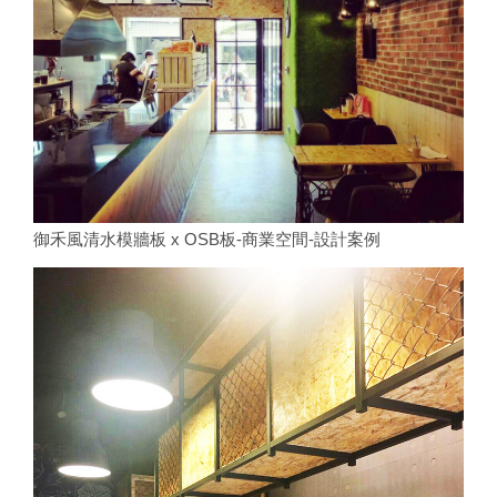
御禾風清水模牆板 x OSB板-商業空間-設計案例