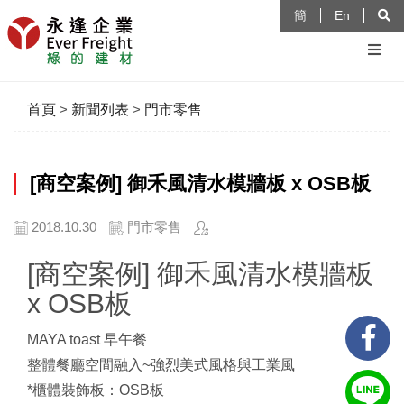
簡
En
首頁
>
新聞列表
>
門市零售
[商空案例] 御禾風清水模牆板 x OSB板
2018.10.30
門市零售
[商空案例] 御禾風清水模牆板
x OSB板
MAYA toast 早午餐
整體餐廳空間融入~強烈美式風格與工業風
*櫃體裝飾板：OSB板