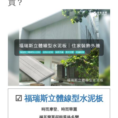
買？
☑
福瑞斯立體線型水泥板
時而摩登、時而華麗
極其簡單卻能風格多變