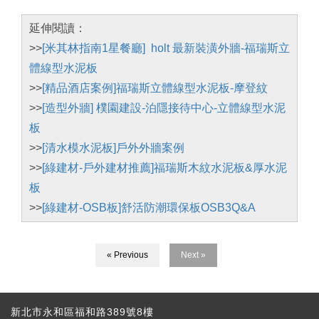
延伸閱讀：
>>
[米其林指南1星餐廳] holt 最新裝潢外牆-福瑞斯立
體線型水泥板
>>
[精品酒店案例]福瑞斯立體線型水泥板-摩登紋
>>
[造型外牆] 樸園建設-泊隱接待中心-立體線型水泥
板
>>
[清水模水泥板]戶外外牆案例
>>
[綠建材-戶外建材推薦]福瑞斯木紋水泥板&厚水泥
板
>>
[綠建材-OSB板]舒活防潮環保板OSB3Q&A
« Previous
Next »
新北市永和區福和路389號8樓