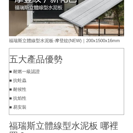
福瑞斯立體線型水泥板-摩登紋(NEW)｜200x1500x16mm
五大產品優勢
■ 耐燃一級認證
■ 抗蛀蟲
■ 耐候性
■ 抗焰性
■ 易安裝
福瑞斯立體線型水泥板 哪裡