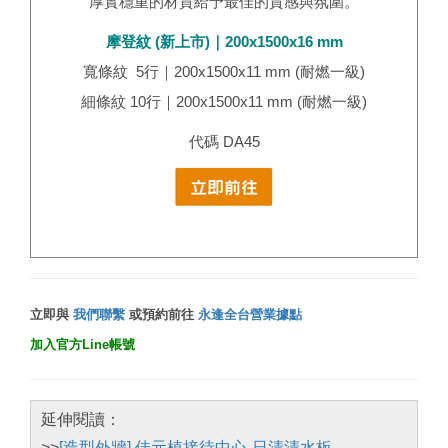
厚實穩重的材質給予最佳的質感與氛圍。
摩登紋 (新上市)｜200x1500x16 mm
寬條紋 5行｜200x1500x11 mm​ (耐燃一級)
細條紋 10行｜200x1500x11 mm​ (耐燃一級)
代碼 DA45
立即與
我們聯繫
或預約前往
永逢全台營業據點
加入官方Line帳號
延伸閱讀：
>>
[造型外牆] 佳元植接待中心-日清清水板