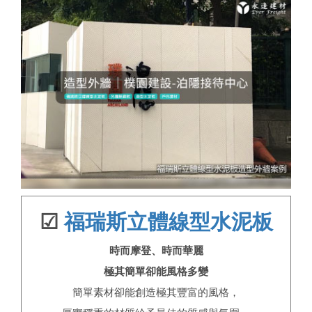
☑
福瑞斯立體線型水泥板
時而摩登、時而華麗
極其簡單卻能風格多變
簡單素材卻能創造極其豐富的風格，