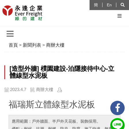
簡
En
首頁
>
新聞列表
>
商辦大樓
[造型外牆] 樸園建設-泊隱接待中心-立
體線型水泥板
2023.4.7
商辦大樓
福瑞斯立體線型水泥板
應用範圍：戶外牆面、半戶外天花板、裝飾採用。
優點：耐候、抗潮、耐燃、防蟲、防腐、施工快速、無毒環