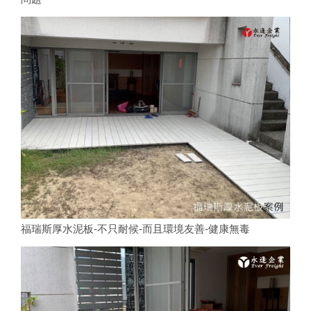
福瑞斯厚水泥板-不只耐候-而且環境友善-健康無毒