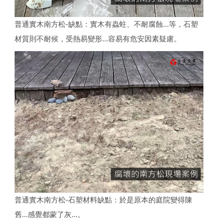
普通實木南方松-缺點：實木有蟲蛀、不耐腐蝕...等，石塑
材質則不耐候，受熱易變形...容易有危安因素疑慮。
普通實木南方松-石塑材料缺點：於是原本的庭院變得陳
舊...感覺都蒙了灰...。