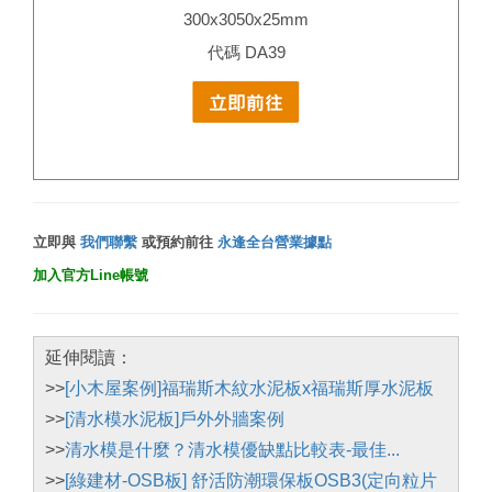
300x3050x25mm
代碼 DA39
立即與
我們聯繫
或預約前往
永逢全台營業據點
加入官方Line帳號
延伸閱讀：
>>
[小木屋案例]福瑞斯木紋水泥板x福瑞斯厚水泥板
>>
[清水模水泥板]戶外外牆案例
>>
清水模是什麼？清水模優缺點比較表-最佳...
>>
[綠建材-OSB板] 舒活防潮環保板OSB3(定向粒片