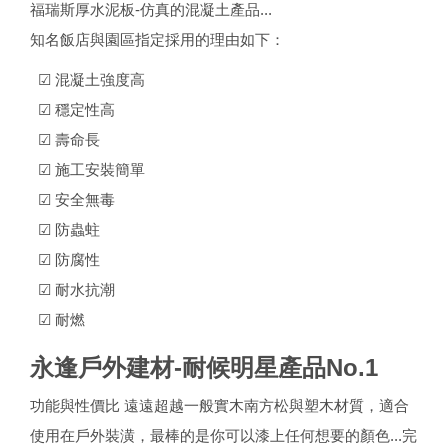
福瑞斯厚水泥板-仿真的混凝土產品...
知名飯店與園區指定採用的理由如下：
☑ 混凝土強度高
☑ 穩定性高
☑ 壽命長
☑ 施工安裝簡單
☑ 安全無毒
☑ 防蟲蛀
☑ 防腐性
☑ 耐水抗潮
☑ 耐燃
永逢戶外建材-耐候明星產品No.1
功能與性價比 遠遠超越一般實木南方松與塑木材質，適合
使用在戶外裝潢，最棒的是你可以漆上任何想要的顏色...完