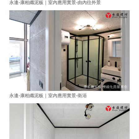
永逢-康柏纖泥板｜室內應用實景-由內往外景
永逢-康柏纖泥板｜室內應用實景-衛浴