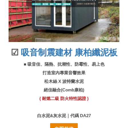
☑
吸音制震建材 康柏纖泥板
■
吸音佳、隔熱、抗潮性、防霉性、易上色
打造室內專業音響效果
松木絲 X 波特蘭水泥
絕佳融合(Comb康柏)
( 耐燃二級 防火特性認證 )
白水泥&灰水泥｜代碼 DA27