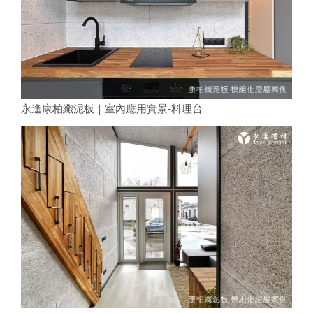
永逢康柏纖泥板｜室內應用實景-料理台