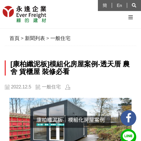
簡
En
首頁
>
新聞列表
>
一般住宅
[康柏纖泥板]模組化房屋案例-透天厝 農
舍 貨櫃屋 裝修必看
2022.12.5
一般住宅