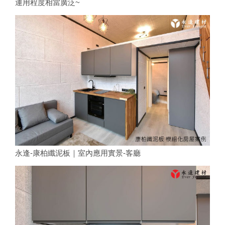
運用程度相當廣泛~
永逢-康柏纖泥板｜室內應用實景-客廳