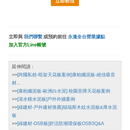
立即與
我們聯繫
或預約前往
永逢全台營業據點
加入官方Line帳號
延伸閱讀：
>>
[跨國私校-暗架天花板案例]康柏纖泥板-絕佳吸音
材...
>>
[康柏纖泥板-歐洲白水泥] 校園音障天花板案例
>>
[清水模水泥板]戶外外牆案例
>>
[綠建材-戶外建材推薦]福瑞斯木紋水泥板&厚水泥
板
>>
[綠建材-OSB板]舒活防潮環保板OSB3Q&A