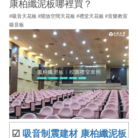
康柏纖泥板哪裡買？
#吸音天花板 #開放空間天花板 #禮堂天花板 #音樂教室
吸音板
☑
吸音制震建材 康柏纖泥板