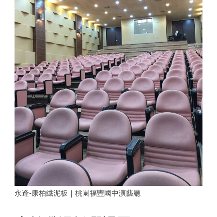
永逢-康柏纖泥板｜桃園福豐國中演藝廳