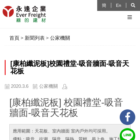
簡
En
首頁
>
新聞列表
>
公家機關
[康柏纖泥板]校園禮堂-吸音牆面-吸音天
花板
2020.3.6
公家機關
[康柏纖泥板] 校園禮堂-吸音
牆面-吸音天花板
應用範圍：天花板、室內牆面 室內戶外均可採用。
優點：吸音、抗潮、隔音、隔熱、質輕、易上色、施工快