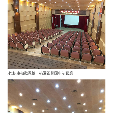
永逢-康柏纖泥板｜桃園福豐國中演藝廳