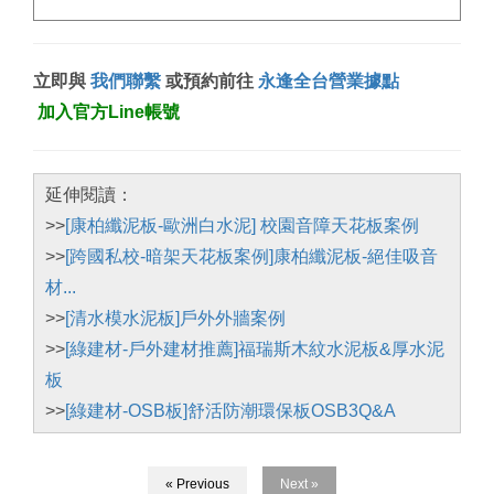
立即與
我們聯繫
或預約前往
永逢全台營業據點
加入官方Line帳號
延伸閱讀：
>>
[康柏纖泥板-歐洲白水泥] 校園音障天花板案例
>>
[跨國私校-暗架天花板案例]康柏纖泥板-絕佳吸音
材...
>>
[清水模水泥板]戶外外牆案例
>>
[綠建材-戶外建材推薦]福瑞斯木紋水泥板&厚水泥
板
>>
[綠建材-OSB板]舒活防潮環保板OSB3Q&A
« Previous
Next »