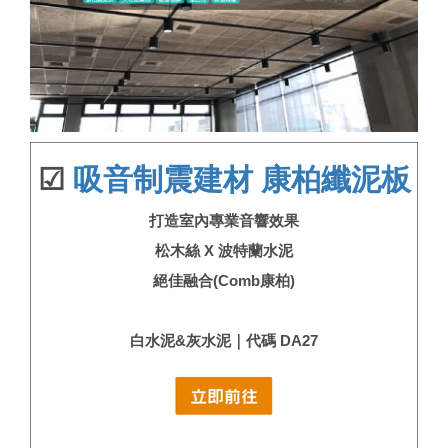
☑
吸音制震建材 康柏纖泥板
打造室內專業音響效果
松木絲 X 波特蘭水泥
絕佳融合(Comb康柏)
白水泥&灰水泥｜代碼 DA27