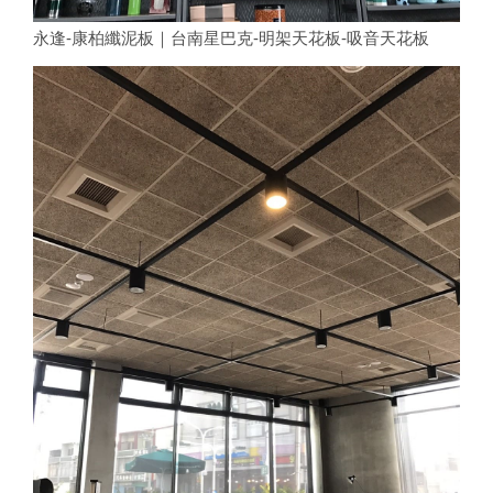
永逢-康柏纖泥板｜台南星巴克-明架天花板-吸音天花板