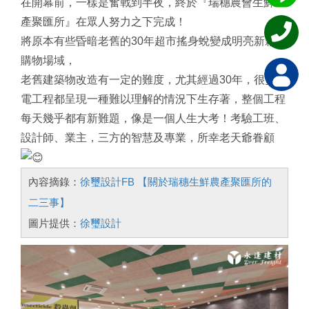
在開幕前，一樣是奮戰到半夜，終於『瑞穗農會生鮮農
產聚匯所』在眾人努力之下完成！
將原本有些昏暗老舊的30年超市搖身蛻變成明亮新穎的
購物場域，
老舊建築物改造有一定的難度，尤其經過30年，很多水
電工程都呈現一種難以理解的情況下生存著，整個工程
每天幾乎都有新難題，像是一個人生大考！考驗工班、
設計師、業主，三方的智慧及專業，所幸老天爺眷顧
內容摘錄：
徐璽設計FB 【關於瑞穗生鮮農產聚匯所的
二三事】
圖片提供：
徐璽設計