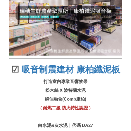
☑
吸音制震建材 康柏纖泥板
打造室內專業音響效果
松木絲 X 波特蘭水泥
絕佳融合(Comb康柏)
( 耐燃二級 防火特性認證 )
白水泥&灰水泥｜代碼 DA27