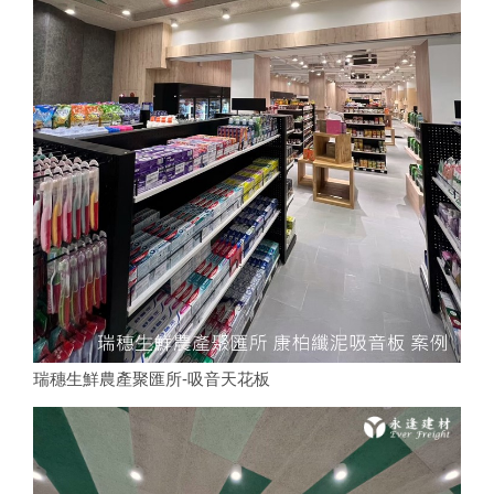
瑞穗生鮮農產聚匯所-吸音天花板