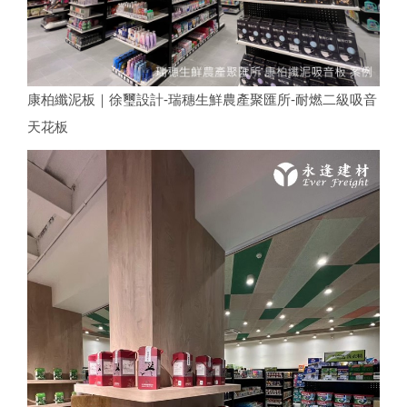
康柏纖泥板｜徐璽設計-瑞穗生鮮農產聚匯所-耐燃二級吸音
天花板