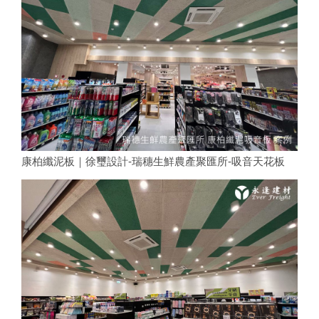
康柏纖泥板｜徐璽設計-瑞穗生鮮農產聚匯所-吸音天花板