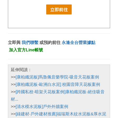
立即與
我們聯繫
或預約前往
永逢全台營業據點
加入官方Line帳號
延伸閱讀：
>>
[康柏纖泥板]馬魯佩音樂學院-吸音天花板案例
>>
[康柏纖泥板-歐洲白水泥] 校園音障天花板案例
>>
[跨國私校-暗架天花板案例]康柏纖泥板-絕佳吸音
材...
>>
[清水模水泥板]戶外外牆案例
>>
[綠建材-戶外建材推薦]福瑞斯木紋水泥板&厚水泥