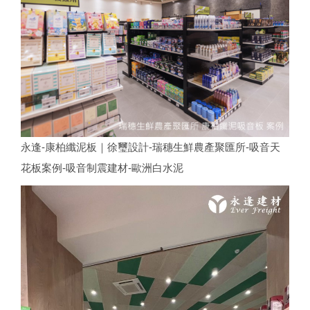
永逢-康柏纖泥板｜徐璽設計-瑞穗生鮮農產聚匯所-吸音天
花板案例-吸音制震建材-歐洲白水泥