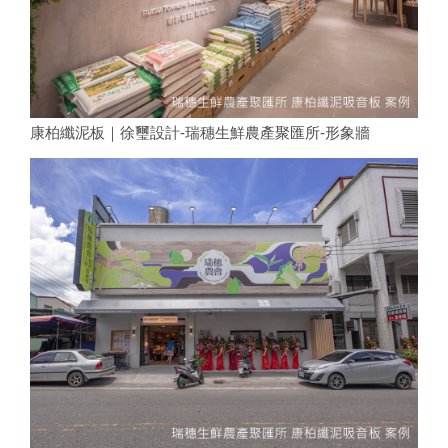
康柏纖泥板｜徐璽設計-瑞穗生鮮農產聚匯所-形象牆