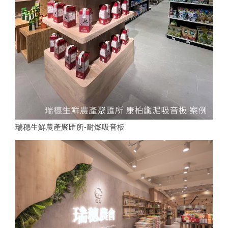
瑞穗生鮮農產聚匯所-耐燃吸音板