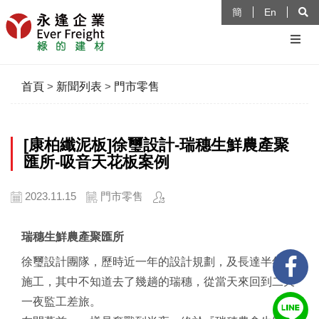
簡
En
首頁
>
新聞列表
>
門市零售
[康柏纖泥板]徐璽設計-瑞穗生鮮農產聚
匯所-吸音天花板案例
2023.11.15
門市零售
瑞穗生鮮農產聚匯所
徐璽設計團隊，歷時近一年的設計規劃，及長達半年的
施工，其中不知道去了幾趟的瑞穗，從當天來回到二天
一夜監工差旅。