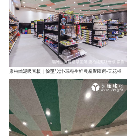
康柏纖泥吸音板｜徐璽設計-瑞穗生鮮農產聚匯所-天花板