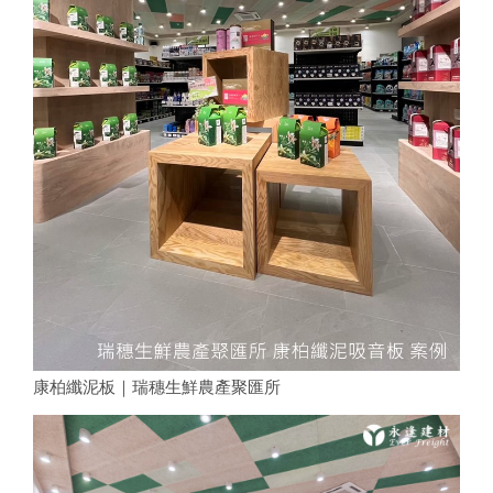
康柏纖泥板｜瑞穗生鮮農產聚匯所