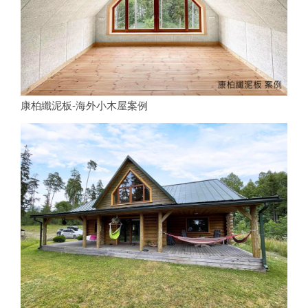
康柏纖泥板-海外小木屋案例