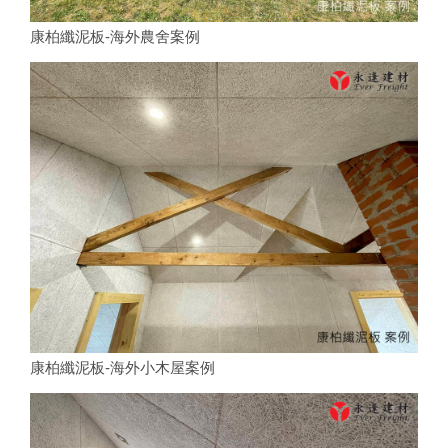
康柏纖泥板-海外農舍案例
康柏纖泥板-海外小木屋案例