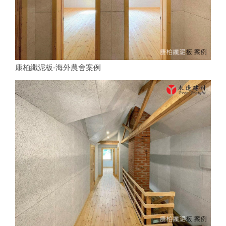
康柏纖泥板-海外農舍案例