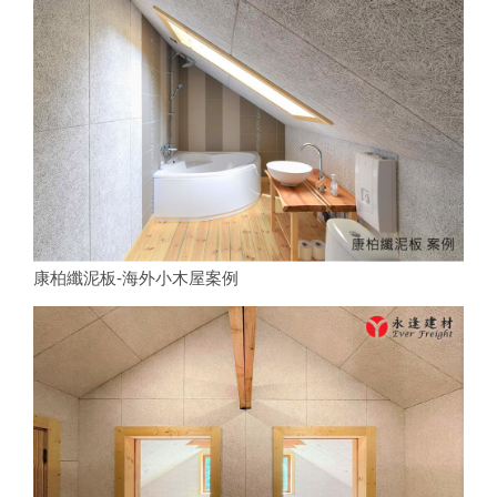
康柏纖泥板-海外小木屋案例