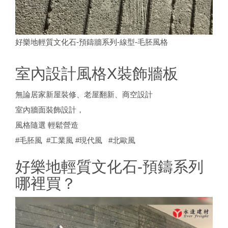
好樂地輕質文化石-預鑄牆系列-線型-毛胚風格
室內設計風格X裝飾牆板
無論居家新屋裝修、老屋翻新、商空設計
室內牆面裝飾設計，
風格隨選 輕鬆營造
#毛胚風 #工業風 #現代風 #北歐風
好樂地輕質文化石-預鑄系列
哪裡買？