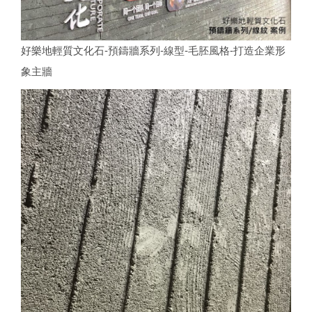
好樂地輕質文化石-預鑄牆系列-線型-毛胚風格-打造企業形
象主牆