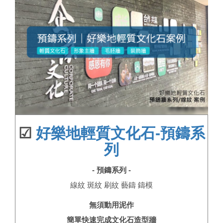
☑
好樂地輕質文化石-預鑄系
列
-
預鑄系列
-
線紋 斑紋 刷紋 藝鑄 鑄模
無須動用泥作
簡單快速完成文化石造型牆