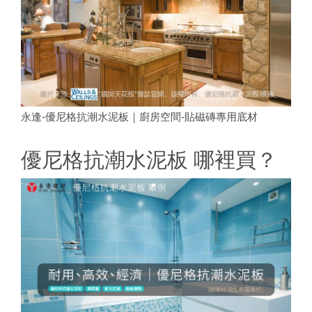
永逢-優尼格抗潮水泥板｜廚房空間-貼磁磚專用底材
優尼格抗潮水泥板 哪裡買？