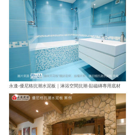
永逢-優尼格抗潮水泥板｜淋浴空間抗潮-貼磁磚專用底材