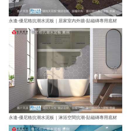
永逢-優尼格抗潮水泥板｜居家室內外牆-貼磁磚專用底材
永逢-優尼格抗潮水泥板｜淋浴空間抗潮-貼磁磚專用底材