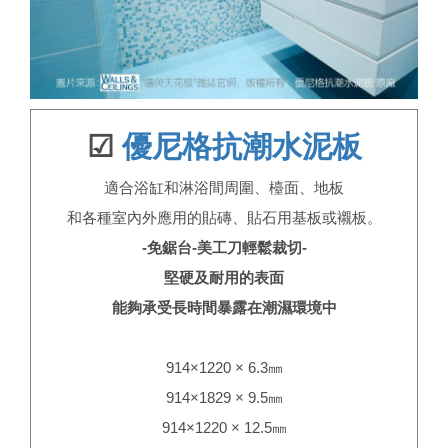
☑
優尼格抗潮水泥板
適合浴缸和淋浴間周圍、檯面、地板
和各種室內外應用的貼磚、貼石用基板或襯板。
-免鋸台-美工刀輕鬆裁切-
堅硬及耐用的表面
能夠承受長時間暴露在潮濕環境中
914×1220 × 6.3㎜
914×1829 × 9.5㎜
914×1220 × 12.5㎜