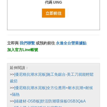
代碼 UING
立即與
我們聯繫
或預約前往
永逢全台營業據點
加入官方Line帳號
延伸閱讀：
>>
[優尼格抗潮水泥板]施工免鋸台-美工刀就能輕鬆
裁切
>>
[優尼格抗潮水泥板]全方位應用+耐水抗潮+耐候
+隔熱
>>
[綠建材-OSB板]舒活防潮環保板OSB3Q&A