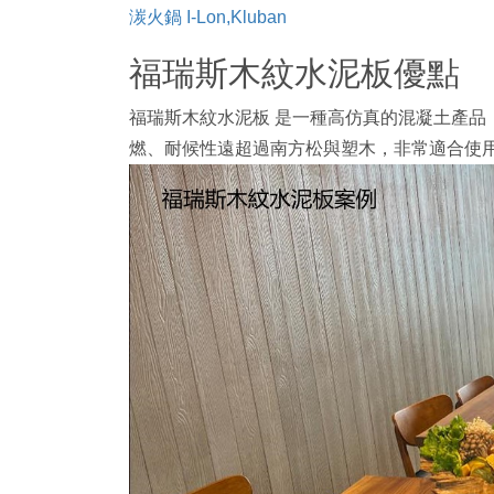
湠火鍋 I-Lon,Kluban
福瑞斯木紋水泥板優點
福瑞斯木紋水泥板 是一種高仿真的混凝土產
燃、耐候性遠超過南方松與塑木，非常適合使