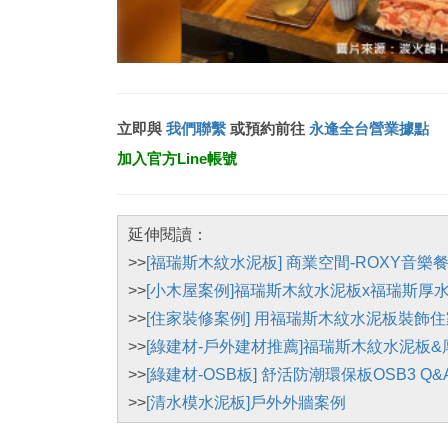
立即與
我們聯繫
或預約前往
永逢全台營業據點
加入官方Line帳號
延伸閱讀：
>>
[福瑞斯木紋水泥板] 商業空間-ROXY音
>>
[小木屋案例]福瑞斯木紋水泥板x福瑞斯厚
>>
[住家裝修案例] 用福瑞斯木紋水泥板裝飾
>>
[綠建材-戶外建材推薦]福瑞斯木紋水泥板
>>
[綠建材-OSB板] 舒活防潮環保板OSB3 Q&
>>
[清水模水泥板]戶外外牆案例