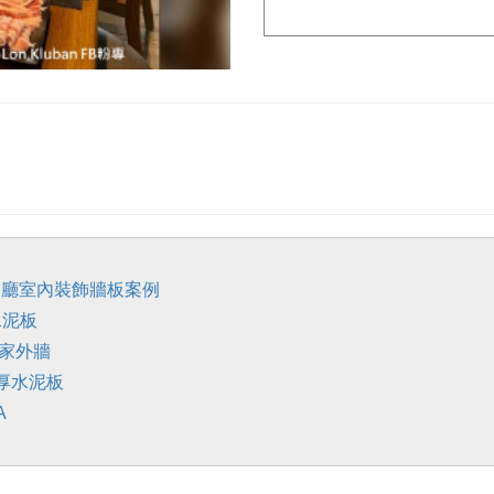
樂餐廳室內裝飾牆板案例
水泥板
住家外牆
&厚水泥板
A