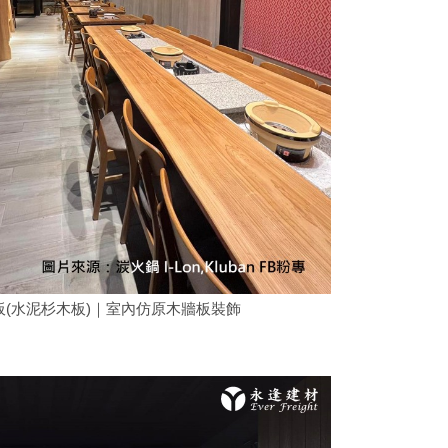
(水泥杉木板)｜室內仿原木牆板裝飾