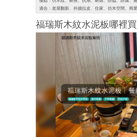
優點：仿木紋、耐候、抗潮、耐燃、防蟲、防腐、
適合：老屋翻新、外牆拉皮、住家、仿木空間、商
福瑞斯木紋水泥板哪裡買