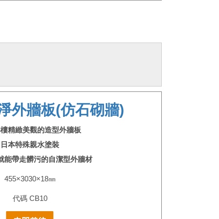
淨外牆板(仿石砌牆)
洋樓精緻美觀的造型外牆板
日本特殊親水塗裝
就能帶走髒污的自潔型外牆材
455×3030×18㎜
代碼 CB10