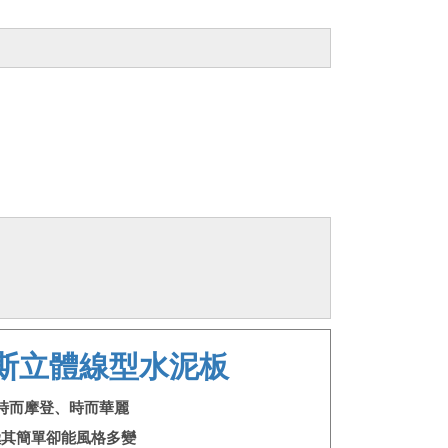
斯立體線型水泥板
時而摩登、時而華麗
極其簡單卻能風格多變