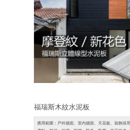
福瑞斯木紋水泥板
應用範圍：戶外牆面、室內牆面、天花板、裝飾採