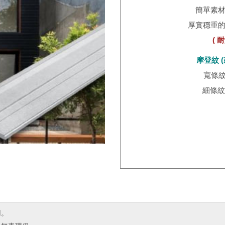
簡單素
厚實穩重
( 
摩登紋 (
寬條紋 
細條紋 
用。