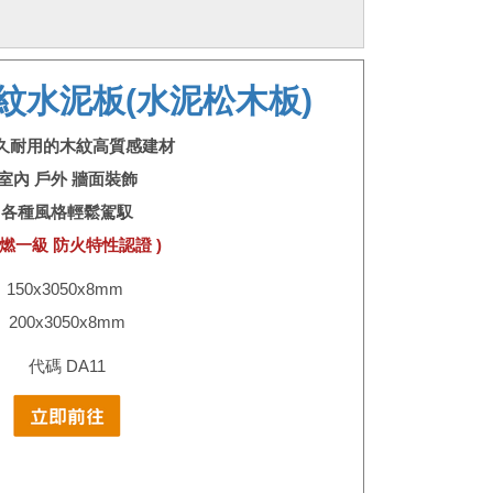
紋水泥板(水泥松木板)
久耐用的木紋高質感建材
室內 戶外 牆面裝飾
各種風格輕鬆駕馭
耐燃一級 防火特性認證 )
150x3050x8mm
200x3050x8mm
代碼 DA11