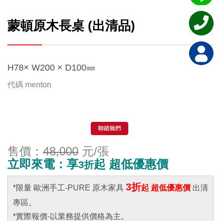
蒙頓原木長桌 (出清品)
H78× W200 × D100㎜
代碼
menton
售價：
48,000
元/張
立即來電：享
起 超低優惠價
3折
3折
*限量 歐洲手工-PURE 原木家具
起 超低優惠價
出清
專區。
*實際報價-以業務提供價格為主。