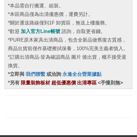
*本品需自行搬運、組裝。
*本區商品僅為出清優惠價，運費另計。
*關於運送路線僅到1F 卸貨區，無送上樓服務。
*歡迎
加入官方Line帳號
諮詢，自取更省錢。
*PURE原木家具出清商品，包含全新品做舊復古質感，
商品出貨前僅作基礎擦拭保養，100%完美主義者慎入。
*訂購出清商品-皆為確認商品 圖片 後出貨，概不接受退
換貨。
*立即與
我們聯繫
或洽詢
永逢全台營業據點
*另有
限量裝飾板材 超低優惠價 出清專區
<手慢則無>