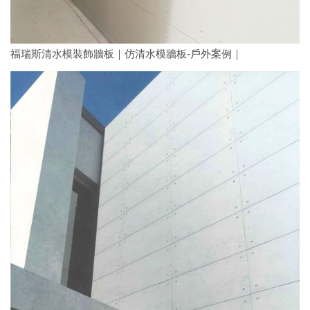
福瑞斯清水模裝飾牆板｜仿清水模牆板-戶外案例｜