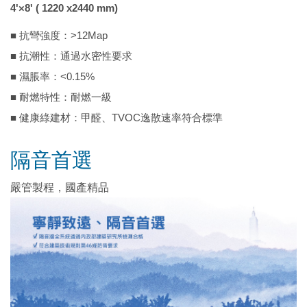
4'×8' ( 1220 x2440 mm)
■ 抗彎強度：>12Map
■ 抗潮性：通過水密性要求
■ 濕脹率：<0.15%
■ 耐燃特性：耐燃一級
■ 健康綠建材：甲醛、TVOC逸散速率符合標準
隔音首選
嚴管製程，國產精品