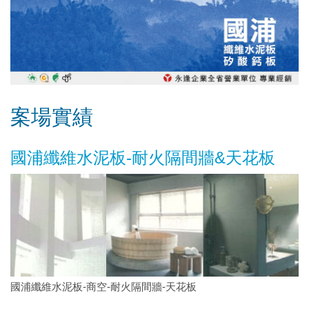
案場實績
國浦纖維水泥板-耐火隔間牆&天花板
國浦纖維水泥板-商空-耐火隔間牆-天花板