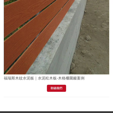
福瑞斯木紋水泥板｜水泥松木板-木格柵圍籬案例