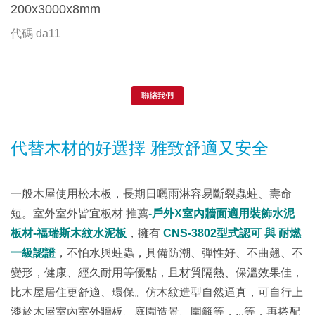
200x3000x8mm
代碼
da11
代替木材的好選擇 雅致舒適又安全
一般木屋使用松木板，長期日曬雨淋容易斷裂蟲蛀、壽命
短。室外室外皆宜板材 推薦
-
戶
外
X室內牆面適用裝飾水泥
板材-福瑞斯木紋水泥板
，擁有
CNS-3802型式認可 與 耐燃
一級認證
，不怕水與蛀蟲，具備防潮、彈性好、不曲翹、不
變形，健康、經久耐用等優點，且材質隔熱、保溫效果佳，
比木屋居住更舒適、環保。仿木紋造型自然逼真，可自行上
漆於木屋室內室外牆板、庭園造景、圍籬等，...等，再搭配