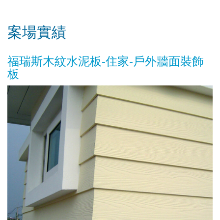
案場實績
福瑞斯木紋水泥板-住家-戶外牆面裝飾
板