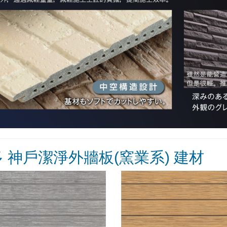
 神戶潔淨外牆板(窯業系) 建材