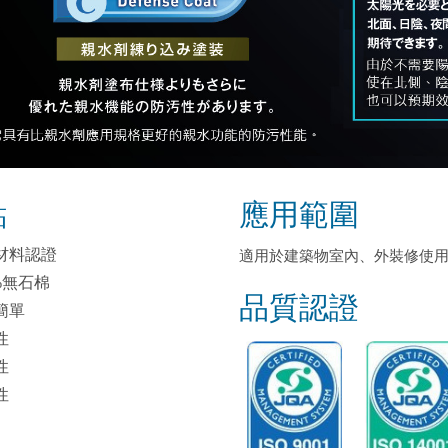
點
應用範圍
燃材料認證
適用於建築物室內、外裝修使用
0%無石棉
品質認證
簡單
性
性
性