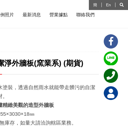
簡
En
案例照片
最新消息
營業據點
聯絡我們
淨外牆板(窯業系) (期貨)
水塗裝，透過自然雨水就能帶走髒污的自潔
材。
樓精緻美觀的造型外牆板
5×3030×18㎜
已無庫存，如量大請洽詢轄區業務。