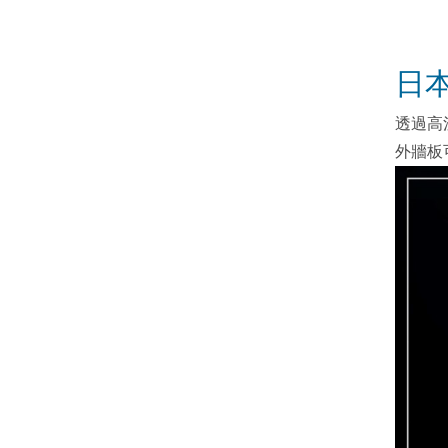
日
透過高
外牆板