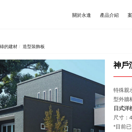
關於永逢
產品介紹
綠的建材
造型裝飾板
神戶潔
特殊親
型外牆
日式洋
尺寸：45
*目前