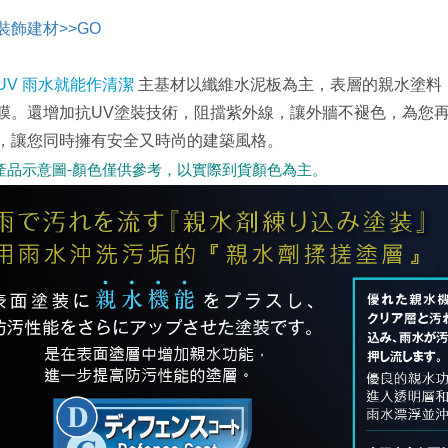
裝飾建材>>GO
UV 雨水就能作清潔
主基材以纖維水泥板為主，表層的親水塗料
膜。還增加抗UV塗裝技術，阻擋紫外線，讓外牆不褪色，為您
，讓您同時擁有安全又時尚的建築風格。
產品示意圖-顏色僅供參考，以實際到貨顏色為主。