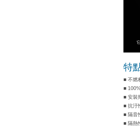
特
■ 不
■ 10
■ 安裝
■ 抗汙
■ 隔音
■ 隔熱