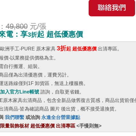
：
49,800
元/張
來電：享
起 超低優惠價
3折
3折
 歐洲手工-PURE 原木家具
起 超低優惠價
出清專區。
際報價-以業務提供價格為主。
品需自行搬運、組裝。
區商品僅為出清優惠價，運費另計。
於運送路線僅到1F 卸貨區，無送上樓服務。
加入官方Line帳號
諮詢，自取更省錢。
URE原木家具出清商品，包含全新品做舊復古質感，商品出貨前僅
購出清商品-皆為確認商品 圖片 後出貨，概不接受退換貨。
與
我們聯繫
或洽詢
永逢全台營業據點
限量裝飾板材 超低優惠價 出清專區
<手慢則無>