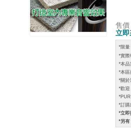
售價
立即
*限量
*實
*本
*本
*關
*歡迎
*P
*訂
*立即
*另有