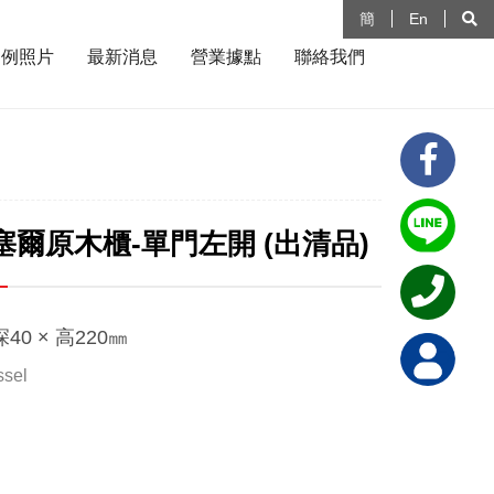
簡
En
案例照片
最新消息
營業據點
聯絡我們
塞爾原木櫃-單門左開 (出清品)
深40 × 高220㎜
ssel