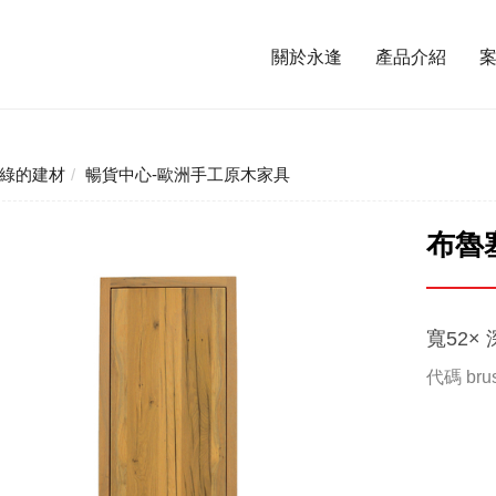
關於永逢
產品介紹
綠的建材
暢貨中心-歐洲手工原木家具
布魯
寬52× 
代碼
bru