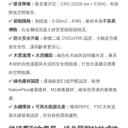
✅ 吸音降噪：
吸音量評定：CNS 15218 αw = 0.5(H)，有效
降低空間噪音。
✅ 節能隔熱：
熱阻值：0.20(m2．K/W)，板材本身
不容易
傳熱
，比金屬或混凝土材質更能阻隔熱流。
✅ 防火安全升級：
耐燃二級 CNS14705 認證，大幅提升建
築安全性，讓高齡者更安心。
✅ 木質溫潤 × 水泥穩固：
融合松木絲與波特蘭水泥，兼具
木材的自然溫暖與水泥的安全穩固感，打造出溫馨且穩重
的空間氛圍。
✅ 綠色建材認證：
通過歐規E1低甲醛認證、歐洲
NaturePlus健康建材、M1無毒建材，確保使用者的健康無
虞。
✅ 永續環保 × 可再生能源生產：
獲得PEFC、FSC天然資
源永續發展認證，符合綠色環保趨勢。