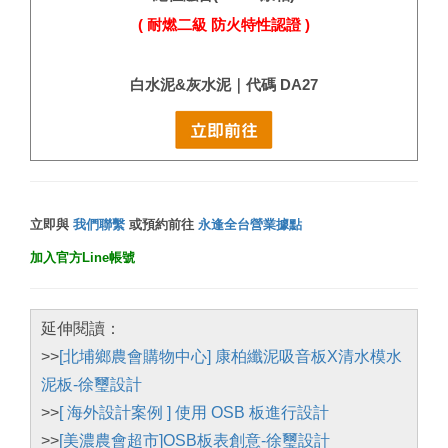
( 耐燃二級 防火特性認證 )
白水泥&灰水泥｜代碼 DA27
立即與
我們聯繫
或預約前往
永逢全台營業據點
加入官方Line帳號
延伸閱讀：
>>
[北埔鄉農會購物中心] 康柏纖泥吸音板X清水模水
泥板-徐璽設計
>>
[ 海外設計案例 ] 使用 OSB 板進行設計
>>
[美濃農會超市]OSB板表創意-徐璽設計