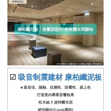
☑
吸音制震建材 康柏纖泥板
■
吸音佳、隔熱、抗潮性、防霉性、易上色
打造室內專業音響效果
松木絲 X 波特蘭水泥
絕佳融合(Comb康柏)